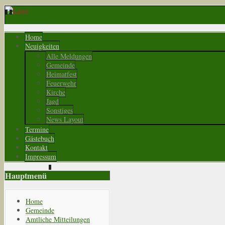
Home
Neuigkeiten
Alle Meldungen
Gemeinde
Heimatfest
Feuerwehr
Kirche
Jagd
Sonstiges
News Layout
Termine
Gästebuch
Kontakt
Impressum
Hauptmenü
Home
Gemeinde
Amtliche Mitteilungen