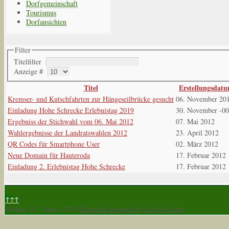
Dorfgemeinschaft
Tourismus
Dorfansichten
Filter
Titelfilter
Anzeige #
Titel
Erstellungsdat
Kremser- und Kutschfahrten zur Hängeseilbrücke gesucht
06. November 20
Einladung Hohe Schrecke Erlebnistag 2019
30. November -0
Ergebniss der Stichwahl vom 06. Mai 2012
07. Mai 2012
Wahlergebnisse der Landratswahlen 2012
23. April 2012
QR Codes für Smartphone User
02. März 2012
Neue Domain für Hauteroda
17. Februar 2012
Einladung 2. Erlebnistag Hohe Schrecke
17. Februar 2012
↑↑↑
Freitag, 07. August 2026
Template designed by LernVid.com