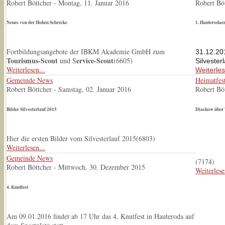
Robert Böttcher
-
Montag, 11. Januar 2016
Robert Bö
Neues von der Hohen Schrecke
1. Hauterodaer
Fortbildungsangebote der IBKM Akademie GmbH zum
31.12.201
Tourismus-Scout
ervice-Scout
und S
(
6605
)
Silvesterl
Weiterlesen...
Weiterles
Gemeinde News
Heimatfe
Robert Böttcher
-
Samstag, 02. Januar 2016
Robert Bö
Bilder Silvesterlauf 2015
Diashow über 
Hier die ersten Bilder vom Silvesterlauf 2015(
6803
)
Weiterlesen...
Gemeinde News
(
7174
)
Robert Böttcher
-
Mittwoch, 30. Dezember 2015
Weiterlese
4. Knutfest
Am 09.01.2016 findet ab 17 Uhr das 4. Knutfest in Hauteroda auf