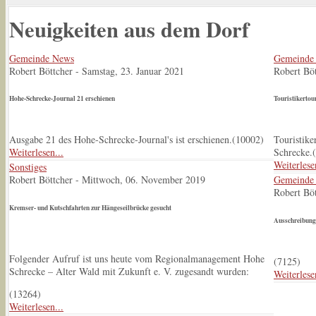
Neuigkeiten aus dem Dorf
Gemeinde News
Gemeinde
Robert Böttcher
-
Samstag, 23. Januar 2021
Robert Böt
Hohe-Schrecke-Journal 21 erschienen
Touristikertou
Ausgabe 21 des Hohe-Schrecke-Journal's ist erschienen.(
10002
)
Touristik
Weiterlesen...
Schrecke.(
Weiterlese
Sonstiges
Robert Böttcher
-
Mittwoch, 06. November 2019
Gemeinde
Robert Böt
Kremser- und Kutschfahrten zur Hängeseilbrücke gesucht
Ausschreibung
Folgender Aufruf ist uns heute vom Regionalmanagement Hohe
(
7125
)
Schrecke – Alter Wald mit Zukunft e. V. zugesandt wurden:
Weiterlese
(
13264
)
Weiterlesen...