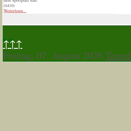
dem Sportplatz statt.
(
6410
)
Weiterlesen...
↑↑↑
Freitag, 07. August 2026
Templ