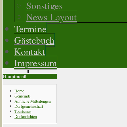
Sonstiges
News Layout
Termine
Gästebuch
Kontakt
Impressum
Hauptmenü
Home
Gemeinde
Amtliche Mitteilungen
Dorfgemeinschaft
Tourismus
Dorfansichten