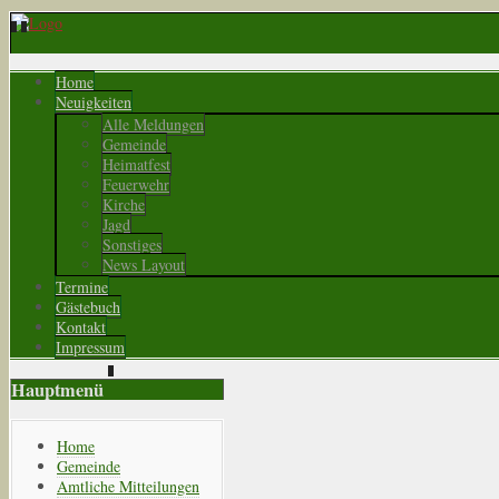
Home
Neuigkeiten
Alle Meldungen
Gemeinde
Heimatfest
Feuerwehr
Kirche
Jagd
Sonstiges
News Layout
Termine
Gästebuch
Kontakt
Impressum
Hauptmenü
Home
Gemeinde
Amtliche Mitteilungen