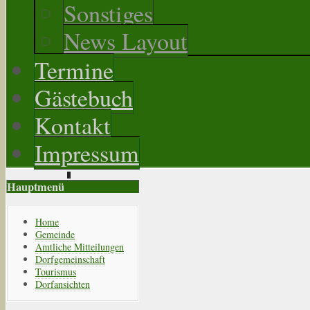
Sonstiges
News Layout
Termine
Gästebuch
Kontakt
Impressum
Hauptmenü
Home
Gemeinde
Amtliche Mitteilungen
Dorfgemeinschaft
Tourismus
Dorfansichten