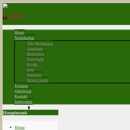
Home
Neuigkeiten
Alle Meldungen
Gemeinde
Heimatfest
Feuerwehr
Kirche
Jagd
Sonstiges
News Layout
Termine
Gästebuch
Kontakt
Impressum
Hauptmenü
Home