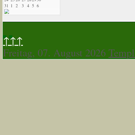
31
1
2
3
4
5
6
↑↑↑
Freitag, 07. August 2026
Templ