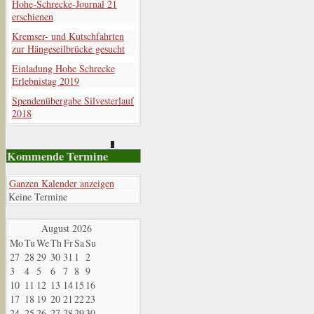
Hohe-Schrecke-Journal 21
erschienen
Kremser- und Kutschfahrten
zur Hängeseilbrücke gesucht
Einladung Hohe Schrecke
Erlebnistag 2019
Spendenübergabe Silvesterlauf
2018
Kommende Termine
Ganzen Kalender anzeigen
Keine Termine
August
2026
Mo
Tu
We
Th
Fr
Sa
Su
27
28
29
30
31
1
2
3
4
5
6
7
8
9
10
11
12
13
14
15
16
17
18
19
20
21
22
23
24
25
26
27
28
29
30