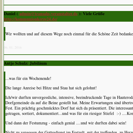
Daniel (
admin@transalp-veranstalter.de
): Viele Grüße
http://kommunionkerze24.de/
Wir wollten und auf diesem Wege noch einmal für die Schöne Zeit bedanke
06. 01. 2016
Antje Schulz: Jubiläum
...was für ein Wochenende!
Die lange Anreise bei Hitze und Stau hat sich gelohnt!
Ich/wir durften unvergessliche, intensive, beeindruckende Tage in Hautero
Dorfgemeinde da auf die Beine gestellt hat. Meine Erwartungen sind übertr
Fest. Ein prächtig geschmücktes Dorf hat sich da präsentiert. Die interes
getragen, sortiert, dokumentiert...und was für ein riesiger Stiefel :-) ....K
Und dann der Festumzug - einfach genial ....und wir durften dabei sein!
Nicht zu vergessen der Gottesdienst im Festzelt, mit der treffenden, zu Her