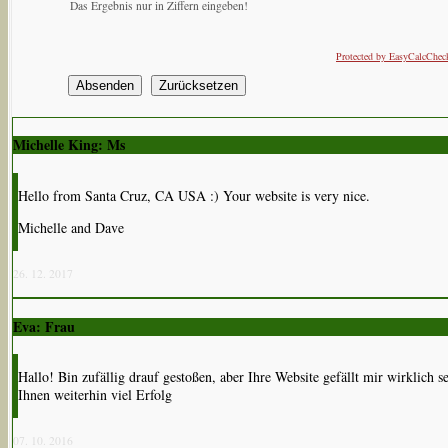
Das Ergebnis nur in Ziffern eingeben!
Protected by EasyCalcChec
Michelle King: Ms
Hello from Santa Cruz, CA USA :) Your website is very nice.
Michelle and Dave
26. 12. 2017
Eva: Frau
Hallo! Bin zufällig drauf gestoßen, aber Ihre Website gefällt mir wirklich
Ihnen weiterhin viel Erfolg
07. 10. 2016