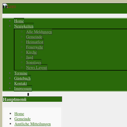
Home
Neuigkeiten
Alle Meldungen
Gemeinde
Heimatfest
Feuerwehr
Kirche
Jagd
Sonstiges
News Layout
Termine
Gästebuch
Kontakt
Impressum
Hauptmenü
Home
Gemeinde
Amtliche Mitteilungen