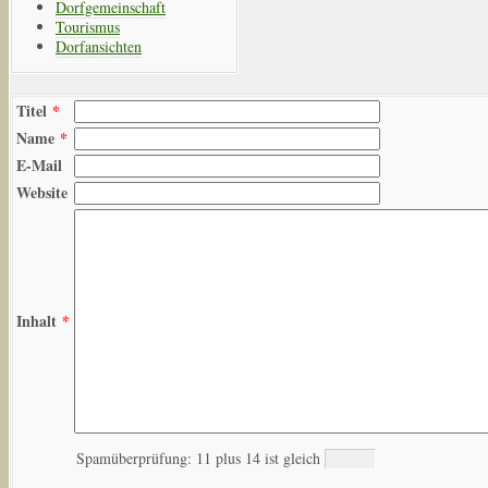
Dorfgemeinschaft
Tourismus
Dorfansichten
Titel
*
Name
*
E-Mail
Website
Inhalt
*
Spamüberprüfung: 11 plus 14 ist gleich