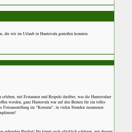
n, die wir im Urlaub in Hauteroda genießen konnten.
da erleben, mit Erstaunen und Respekt darüber, was die Hauterodaer
offen worden, ganz Hauteroda war auf den Beinen für ein tolles
sante Fotoausstellung im "Konsum", in vielen Stunden zusammen
ompliment!
zen gehenden Predigt! Ihr könnt euch glücklich schätzen, mit diesem