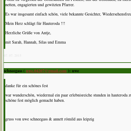
netten, engagierten und gewitzten Pfarrer.
Es war insgesamt einfach schön, viele bekannte Gesichter, Wiedersehensfre
Mein Herz schlägt für Hauteroda !!!
Herzliche Grüße von Antje,
mit Sarah, Hannah, Silas und Emma
07. 07. 2015
schneegass (
uwe.04207@gmail.com
): uwe
danke für ein schönes fest
war wunderschön, wiedermal ein paar erlebnisreiche stunden in hauteroda zu
schöne fest möglich gemacht haben.
gruss von uwe schneegass & annett römild aus leipzig