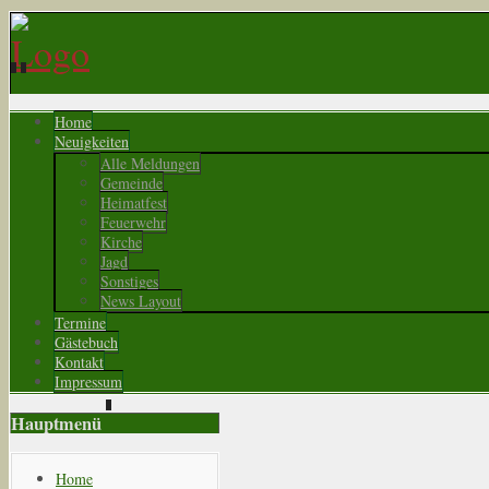
Home
Neuigkeiten
Alle Meldungen
Gemeinde
Heimatfest
Feuerwehr
Kirche
Jagd
Sonstiges
News Layout
Termine
Gästebuch
Kontakt
Impressum
Hauptmenü
Home