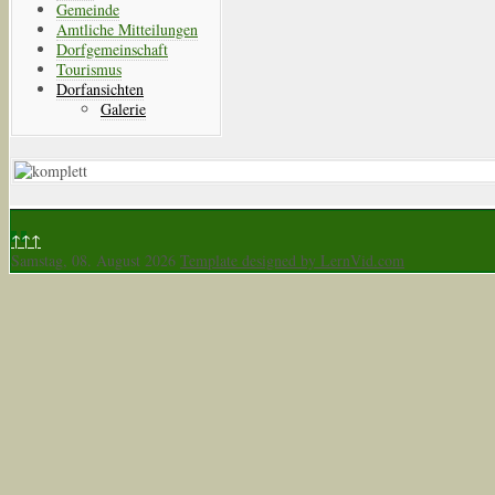
Gemeinde
Amtliche Mitteilungen
Dorfgemeinschaft
Tourismus
Dorfansichten
Galerie
↑↑↑
Samstag, 08. August 2026
Template designed by LernVid.com