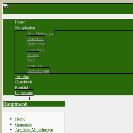
Home
Neuigkeiten
Alle Meldungen
Gemeinde
Heimatfest
Feuerwehr
Kirche
Jagd
Sonstiges
News Layout
Termine
Gästebuch
Kontakt
Impressum
Hauptmenü
Home
Gemeinde
Amtliche Mitteilungen