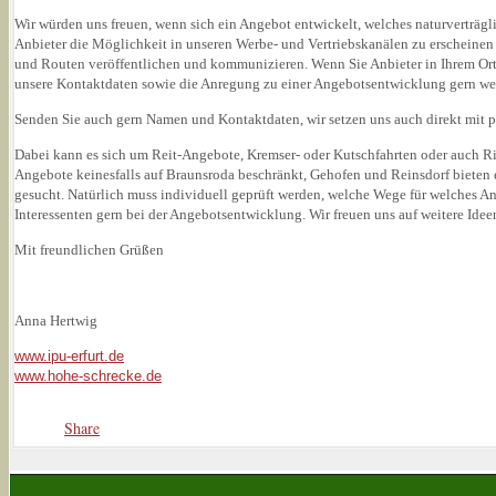
Wir würden uns freuen, wenn sich ein Angebot entwickelt, welches naturverträgli
Anbieter die Möglichkeit in unseren Werbe- und Vertriebskanälen zu erscheinen
und Routen veröffentlichen und kommunizieren. Wenn Sie Anbieter in Ihrem Ort
unsere Kontaktdaten sowie die Anregung zu einer Angebotsentwicklung gern we
Senden Sie auch gern Namen und Kontaktdaten, wir setzen uns auch direkt mit p
Dabei kann es sich um Reit-Angebote, Kremser- oder Kutschfahrten oder auch Ri
Angebote keinesfalls auf Braunsroda beschränkt, Gehofen und Reinsdorf bieten
gesucht. Natürlich muss individuell geprüft werden, welche Wege für welches A
Interessenten gern bei der Angebotsentwicklung. Wir freuen uns auf weitere Ide
Mit freundlichen Grüßen
Anna Hertwig
www.ipu-erfurt.de
www.hohe-schrecke.de
Share