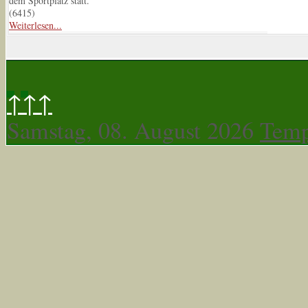
dem Sportplatz statt.
(
6415
)
Weiterlesen...
↑↑↑
Samstag, 08. August 2026
Temp