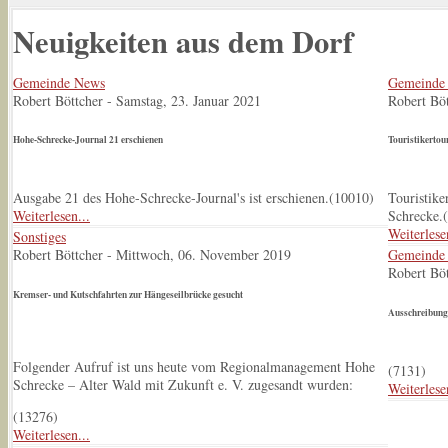
Neuigkeiten aus dem Dorf
Gemeinde News
Gemeinde
Robert Böttcher
-
Samstag, 23. Januar 2021
Robert Böt
Hohe-Schrecke-Journal 21 erschienen
Touristikertou
Ausgabe 21 des Hohe-Schrecke-Journal's ist erschienen.(
10010
)
Touristik
Weiterlesen...
Schrecke.(
Weiterlese
Sonstiges
Robert Böttcher
-
Mittwoch, 06. November 2019
Gemeinde
Robert Böt
Kremser- und Kutschfahrten zur Hängeseilbrücke gesucht
Ausschreibung
Folgender Aufruf ist uns heute vom Regionalmanagement Hohe
(
7131
)
Schrecke – Alter Wald mit Zukunft e. V. zugesandt wurden:
Weiterlese
(
13276
)
Weiterlesen...