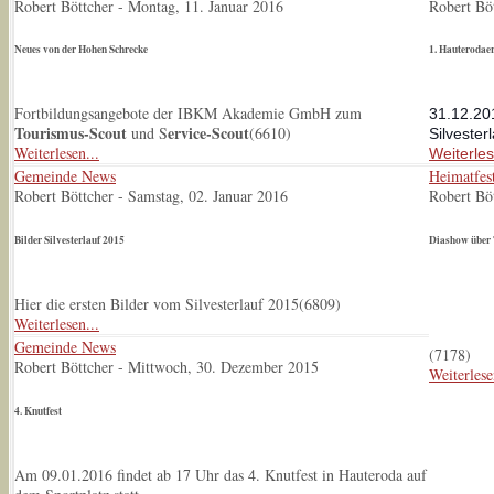
Robert Böttcher
-
Montag, 11. Januar 2016
Robert Bö
Neues von der Hohen Schrecke
1. Hauterodaer
Fortbildungsangebote der IBKM Akademie GmbH zum
31.12.201
Tourismus-Scout
ervice-Scout
und S
(
6610
)
Silvesterl
Weiterlesen...
Weiterles
Gemeinde News
Heimatfe
Robert Böttcher
-
Samstag, 02. Januar 2016
Robert Bö
Bilder Silvesterlauf 2015
Diashow über 
Hier die ersten Bilder vom Silvesterlauf 2015(
6809
)
Weiterlesen...
Gemeinde News
(
7178
)
Robert Böttcher
-
Mittwoch, 30. Dezember 2015
Weiterlese
4. Knutfest
Am 09.01.2016 findet ab 17 Uhr das 4. Knutfest in Hauteroda auf