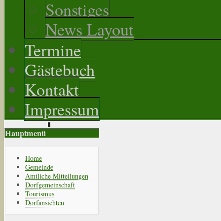
Sonstiges
News Layout
Termine
Gästebuch
Kontakt
Impressum
Hauptmenü
Home
Gemeinde
Amtliche Mitteilungen
Dorfgemeinschaft
Tourismus
Dorfansichten