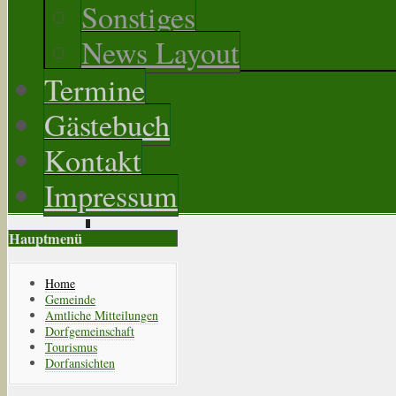
Sonstiges
News Layout
Termine
Gästebuch
Kontakt
Impressum
Hauptmenü
Home
Gemeinde
Amtliche Mitteilungen
Dorfgemeinschaft
Tourismus
Dorfansichten