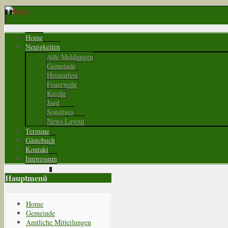
Home
Neuigkeiten
Alle Meldungen
Gemeinde
Heimatfest
Feuerwehr
Kirche
Jagd
Sonstiges
News Layout
Termine
Gästebuch
Kontakt
Impressum
Hauptmenü
Home
Gemeinde
Amtliche Mitteilungen