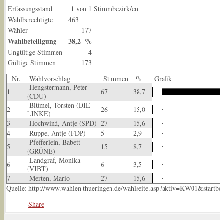
Erfassungsstand
1 von 1
Stimmbezirk/en
Wahlberechtigte
463
Wähler
177
Wahlbeteiligung
38,2 %
Ungültige Stimmen
4
Gültige Stimmen
173
Nr.
Wahlvorschlag
Stimmen
%
Grafik
Hengstermann, Peter
1
67
38,7
(CDU)
Blümel, Torsten (DIE
2
26
15,0
LINKE)
3
Hochwind, Antje (SPD)
27
15,6
4
Ruppe, Antje (FDP)
5
2,9
Pfefferlein, Babett
5
15
8,7
(GRÜNE)
Landgraf, Monika
6
6
3,5
(VIBT)
7
Merten, Mario
27
15,6
Quelle: http://www.wahlen.thueringen.de/wahlseite.asp?aktiv=KW01&star
Share