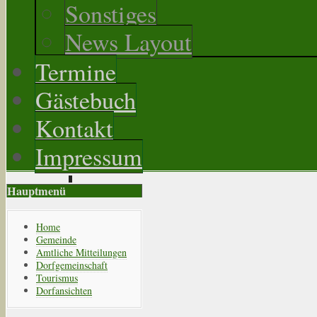
Sonstiges
News Layout
Termine
Gästebuch
Kontakt
Impressum
Hauptmenü
Home
Gemeinde
Amtliche Mitteilungen
Dorfgemeinschaft
Tourismus
Dorfansichten