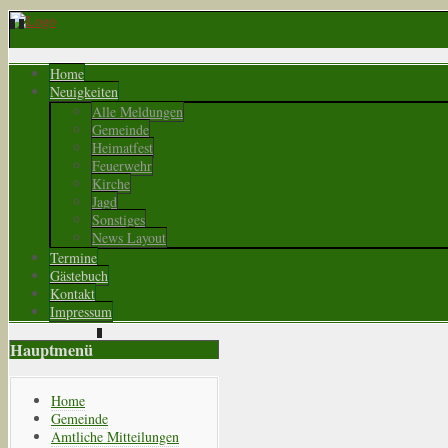
Home
Neuigkeiten
Alle Meldungen
Gemeinde
Heimatfest
Feuerwehr
Kirche
Jagd
Sonstiges
News Layout
Termine
Gästebuch
Kontakt
Impressum
Hauptmenü
Home
Gemeinde
Amtliche Mitteilungen