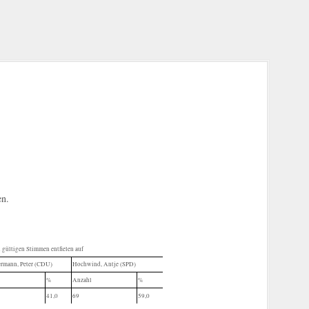
en.
 gültigen Stimmen entfielen auf
rmann, Peter (CDU)
Hochwind, Antje (SPD)
%
Anzahl
%
41,0
69
59,0