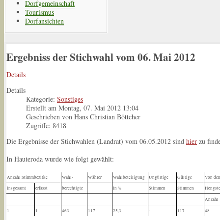
Dorfgemeinschaft
Tourismus
Dorfansichten
Ergebniss der Stichwahl vom 06. Mai 2012
Details
Details
Kategorie:
Sonstiges
Erstellt am Montag, 07. Mai 2012 13:04
Geschrieben von Hans Christian Böttcher
Zugriffe: 8418
Die Ergebnisse der Stichwahlen (Landrat) vom 06.05.2012 sind
hier
zu find
In Hauteroda wurde wie folgt gewählt:
Anzahl Stimmbezirke
Wahl-
Wähler
Wahlbeteiligung
Ungültige
Gültige
Von den
insgesamt
erfasst
berechtigte
in %
Stimmen
Stimmen
Hengste
Anzahl
1
1
463
117
25,3
-
117
48