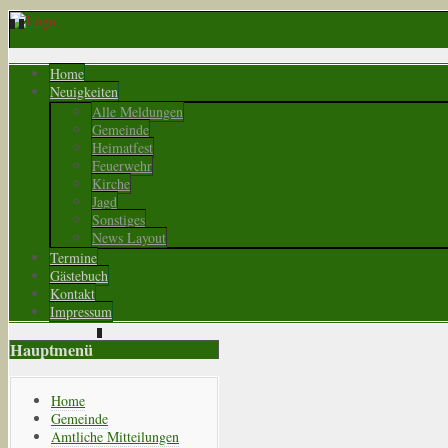
Home
Neuigkeiten
Alle Meldungen
Gemeinde
Heimatfest
Feuerwehr
Kirche
Jagd
Sonstiges
News Layout
Termine
Gästebuch
Kontakt
Impressum
Hauptmenü
Home
Gemeinde
Amtliche Mitteilungen