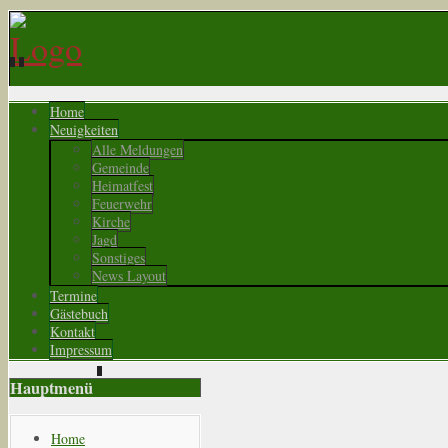
Home
Neuigkeiten
Alle Meldungen
Gemeinde
Heimatfest
Feuerwehr
Kirche
Jagd
Sonstiges
News Layout
Termine
Gästebuch
Kontakt
Impressum
Hauptmenü
Home