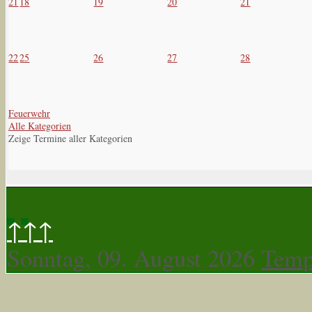
21
18
19
20
21
22
25
26
27
28
Feuerwehr
Alle Kategorien
Zeige Termine aller Kategorien
↑↑↑
Sonntag, 09. August 2026
Temp