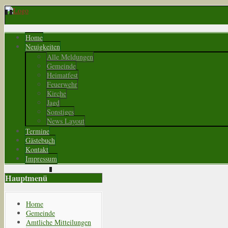
Home
Neuigkeiten
Alle Meldungen
Gemeinde
Heimatfest
Feuerwehr
Kirche
Jagd
Sonstiges
News Layout
Termine
Gästebuch
Kontakt
Impressum
Hauptmenü
Home
Gemeinde
Amtliche Mitteilungen