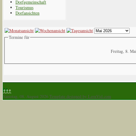
Dorfgemeinschaft
Tourismus
Dorfansichten
Termine für
Freitag, 8. Ma
↑↑↑
Samstag, 08. August 2026
Template designed by LernVid.com