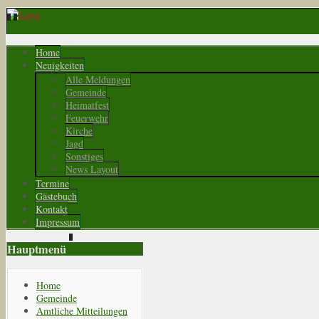
Home
Neuigkeiten
Alle Meldungen
Gemeinde
Heimatfest
Feuerwehr
Kirche
Jagd
Sonstiges
News Layout
Termine
Gästebuch
Kontakt
Impressum
Hauptmenü
Home
Gemeinde
Amtliche Mitteilungen