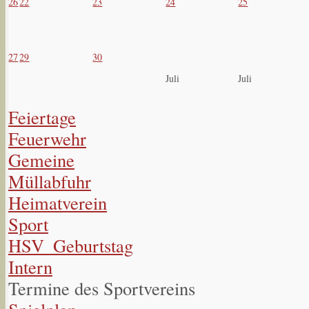
26
22
23
24
25
27
29
30
Juli
Juli
Feiertage
Feuerwehr
Gemeine
Müllabfuhr
Heimatverein
Sport
HSV_Geburtstag
Intern
Termine des Sportvereins