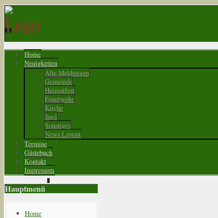
Home
Neuigkeiten
Alle Meldungen
Gemeinde
Heimatfest
Feuerwehr
Kirche
Jagd
Sonstiges
News Layout
Termine
Gästebuch
Kontakt
Impressum
Hauptmenü
Home