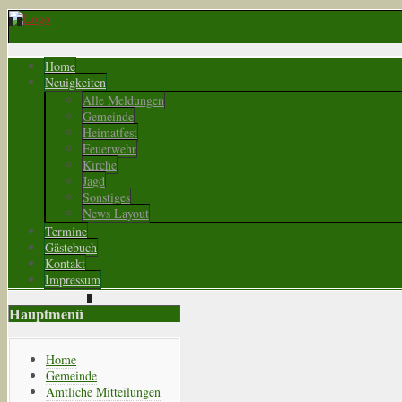
Home
Neuigkeiten
Alle Meldungen
Gemeinde
Heimatfest
Feuerwehr
Kirche
Jagd
Sonstiges
News Layout
Termine
Gästebuch
Kontakt
Impressum
Hauptmenü
Home
Gemeinde
Amtliche Mitteilungen