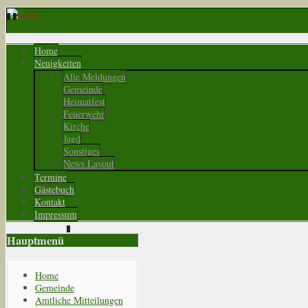
Home
Neuigkeiten
Alle Meldungen
Gemeinde
Heimatfest
Feuerwehr
Kirche
Jagd
Sonstiges
News Layout
Termine
Gästebuch
Kontakt
Impressum
Hauptmenü
Home
Gemeinde
Amtliche Mitteilungen