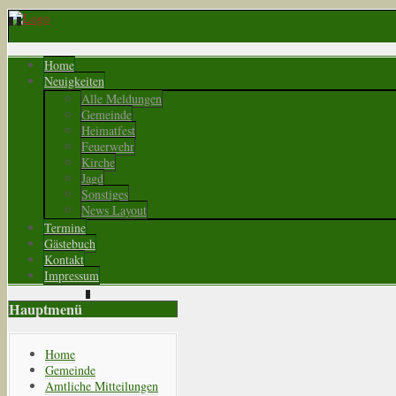
Home
Neuigkeiten
Alle Meldungen
Gemeinde
Heimatfest
Feuerwehr
Kirche
Jagd
Sonstiges
News Layout
Termine
Gästebuch
Kontakt
Impressum
Hauptmenü
Home
Gemeinde
Amtliche Mitteilungen