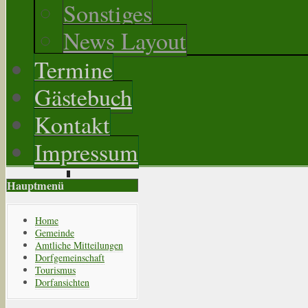
Sonstiges
News Layout
Termine
Gästebuch
Kontakt
Impressum
Hauptmenü
Home
Gemeinde
Amtliche Mitteilungen
Dorfgemeinschaft
Tourismus
Dorfansichten