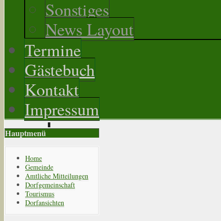
Sonstiges
News Layout
Termine
Gästebuch
Kontakt
Impressum
Hauptmenü
Home
Gemeinde
Amtliche Mitteilungen
Dorfgemeinschaft
Tourismus
Dorfansichten