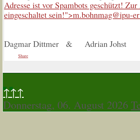
Adresse ist vor Spambots geschützt! Zur
eingeschaltet sein!
">
m.bohnmag@ipu-erf
Dagmar Dittmer & Adrian Johst
Share
↑↑↑
Donnerstag, 06. August 2026
T