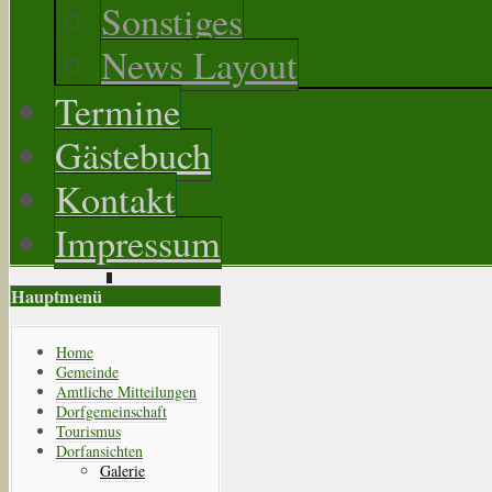
Sonstiges
News Layout
Termine
Gästebuch
Kontakt
Impressum
Hauptmenü
Home
Gemeinde
Amtliche Mitteilungen
Dorfgemeinschaft
Tourismus
Dorfansichten
Galerie