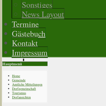
Sonstiges
News Layout
Termine
Gästebuch
Kontakt
Impressum
Hauptmenü
Home
Gemeinde
Amtliche Mitteilungen
Dorfgemeinschaft
Tourismus
Dorfansichten