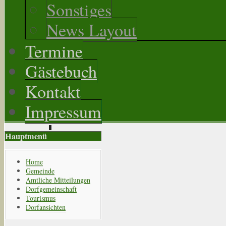
Sonstiges
News Layout
Termine
Gästebuch
Kontakt
Impressum
Hauptmenü
Home
Gemeinde
Amtliche Mitteilungen
Dorfgemeinschaft
Tourismus
Dorfansichten