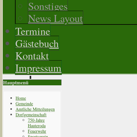
Sonstiges
News Layout
Termine
Gästebuch
Kontakt
Impressum
Hauptmenü
Home
Gemeinde
Amtliche Mitteilungen
Dorfgemeinschaft
750-Jahre
Hauteroda
Feuerwehr
Sportverein