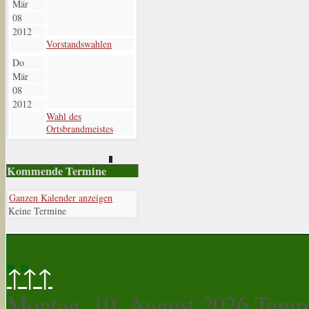
Mär
08
2012
Vorstandswahlen
Do
Mär
08
2012
Wahl des
Ortsbrandmeistes
Kommende Termine
Ganzen Kalender anzeigen
Keine Termine
↑↑↑
Montag, 10. August 2026
Templ