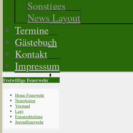
Sonstiges
News Layout
Termine
Gästebuch
Kontakt
Impressum
Freiwillige Feuerwehr
Home Feuerwehr
Neuigkeiten
Vorstand
Lage
Einsatzabteilung
Jugendfeuerwehr