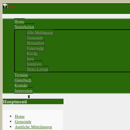
Home
Neuigkeiten
Alle Meldungen
Gemeinde
Heimatfest
Feuerwehr
Kirche
Jagd
Sonstiges
News Layout
Termine
Gästebuch
Kontakt
Impressum
Hauptmenü
Home
Gemeinde
Amtliche Mitteilungen