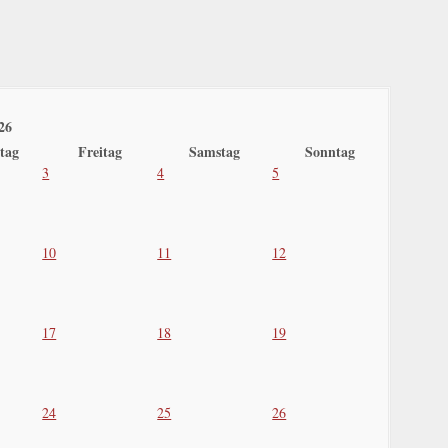
026
tag
Freitag
Samstag
Sonntag
3
4
5
10
11
12
17
18
19
24
25
26