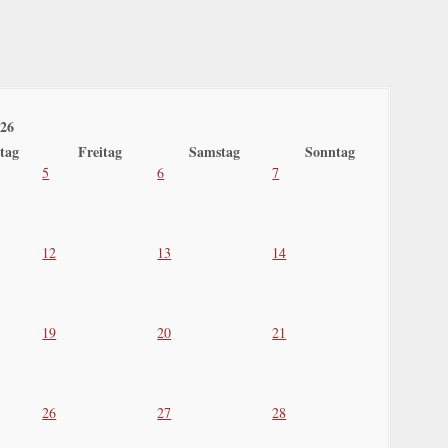
026
tag
Freitag
Samstag
Sonntag
5
6
7
12
13
14
19
20
21
26
27
28