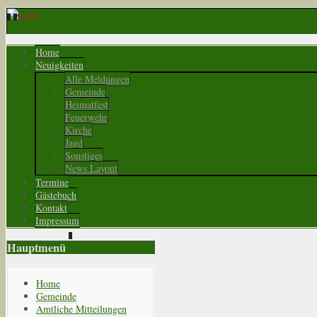
Home
Neuigkeiten
Alle Meldungen
Gemeinde
Heimatfest
Feuerwehr
Kirche
Jagd
Sonstiges
News Layout
Termine
Gästebuch
Kontakt
Impressum
Hauptmenü
Home
Gemeinde
Amtliche Mitteilungen