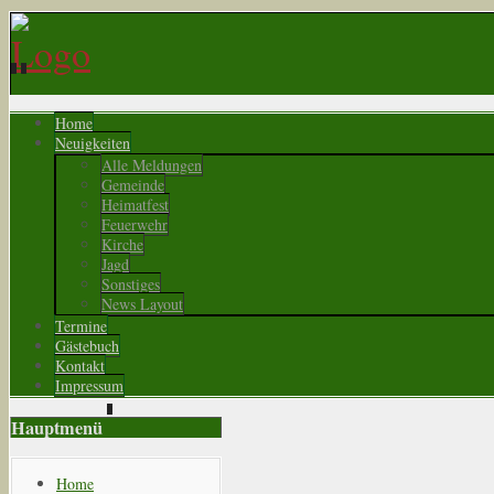
Home
Neuigkeiten
Alle Meldungen
Gemeinde
Heimatfest
Feuerwehr
Kirche
Jagd
Sonstiges
News Layout
Termine
Gästebuch
Kontakt
Impressum
Hauptmenü
Home