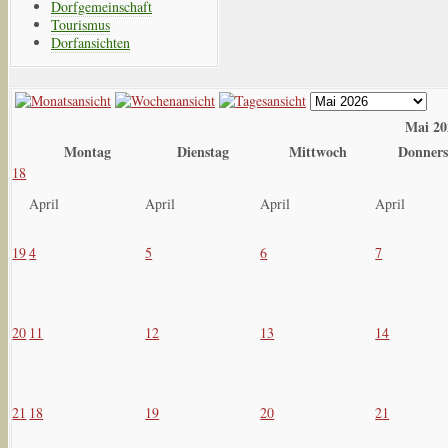
Dorfgemeinschaft
Tourismus
Dorfansichten
Mai 20
Montag
Dienstag
Mittwoch
Donners
18
April
April
April
April
19
4
5
6
7
20
11
12
13
14
21
18
19
20
21