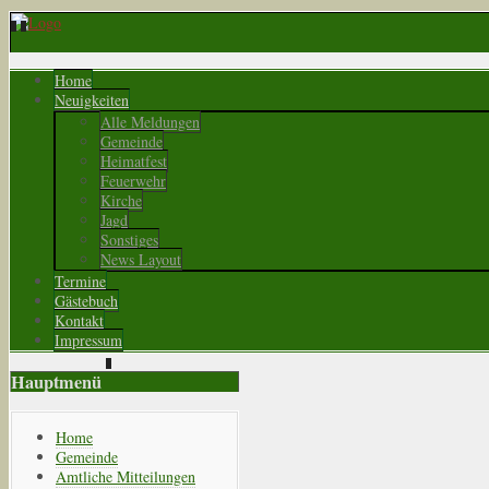
Home
Neuigkeiten
Alle Meldungen
Gemeinde
Heimatfest
Feuerwehr
Kirche
Jagd
Sonstiges
News Layout
Termine
Gästebuch
Kontakt
Impressum
Hauptmenü
Home
Gemeinde
Amtliche Mitteilungen