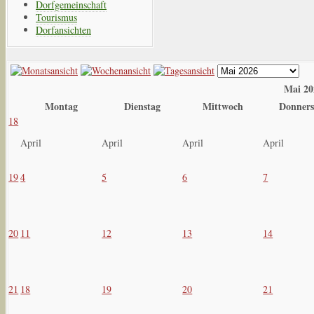
Dorfgemeinschaft
Tourismus
Dorfansichten
Mai 20
Montag
Dienstag
Mittwoch
Donners
18
April
April
April
April
19
4
5
6
7
20
11
12
13
14
21
18
19
20
21