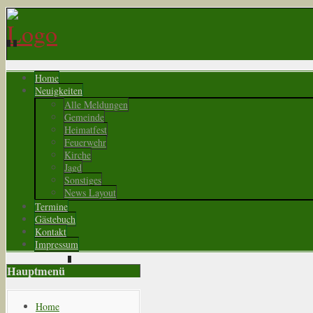
Home
Neuigkeiten
Alle Meldungen
Gemeinde
Heimatfest
Feuerwehr
Kirche
Jagd
Sonstiges
News Layout
Termine
Gästebuch
Kontakt
Impressum
Hauptmenü
Home