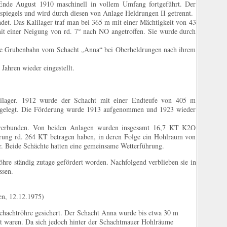
Ende August 1910 maschinell in vollem Umfang fortgeführt. Der
lzspiegels und wird durch diesen von Anlage Heldrungen II getrennt.
et. Das Kalilager traf man bei 365 m mit einer Mächtigkeit von 43
mit einer Neigung von rd. 7° nach NO angetroffen. Sie wurde durch
ine Grubenbahn vom Schacht „Anna“ bei Oberheldrungen nach ihrem
ahren wieder eingestellt.
lager. 1912 wurde der Schacht mit einer Endteufe von 405 m
 angelegt. Die Förderung wurde 1913 aufgenommen und 1923 wieder
 verbunden. Von beiden Anlagen wurden insgesamt 16,7 KT K2O
erung rd. 264 KT betragen haben, in deren Folge ein Hohlraum von
r. Beide Schächte hatten eine gemeinsame Wetterführung.
öhre ständig zutage gefördert worden. Nachfolgend verblieben sie in
ssen.
en, 12.12.1975)
Schachtröhre gesichert. Der Schacht Anna wurde bis etwa 30 m
ut waren. Da sich jedoch hinter der Schachtmauer Hohlräume