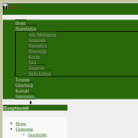
Home
Neuigkeiten
Alle Meldungen
Gemeinde
Heimatfest
Feuerwehr
Kirche
Jagd
Sonstiges
News Layout
Termine
Gästebuch
Kontakt
Impressum
Hauptmenü
Home
Gemeinde
Geschichte