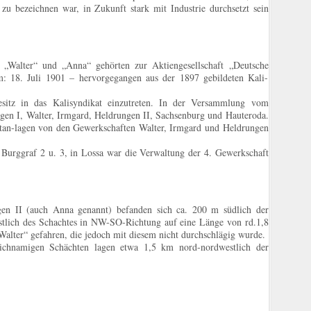
 zu bezeichnen war, in Zukunft stark mit Industrie durchsetzt sein
„Walter“ und „Anna“ gehörten zur Aktiengesellschaft „Deutsche
m: 18. Juli 1901 – hervorgegangen aus der 1897 gebildeten Kali-
itz in das Kalisyndikat einzutreten. In der Versammlung vom
ngen I, Walter, Irmgard, Heldrungen II, Sachsenburg und Hauteroda.
htan-lagen von den Gewerkschaften Walter, Irmgard und Heldrungen
 Burggraf 2 u. 3, in Lossa war die Verwaltung der 4. Gewerkschaft
en II (auch Anna genannt) befanden sich ca. 200 m südlich der
stlich des Schachtes in NW-SO-Richtung auf eine Länge von rd.1,8
lter“ gefahren, die jedoch mit diesem nicht durchschlägig wurde.
ichnamigen Schächten lagen etwa 1,5 km nord-nordwestlich der