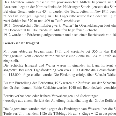
Das Abteufen wurde zunächst mit provisorischen Mitteln begonnen und 
Ansatzort liegt an der Nordostflanke des Heldrunger Sattels, jenseits des Sa
Bei einer Gesamteufe von 434 m wurden die Teufarbeiten im Nov.1911 beend
m bei fast sohliger Lagerung an. Die Lagerstätte wurde flach oder wellig 
zwei Sohlen bei 370 m und 409 m Teufe erschlossen.
1911: Gewerkschaft Steinsalzbergwerk „Walter“ in Oberheldrungen baut e
im Dornbachtal bei Hauteroda im Abteufen begriffenen Schacht.
1912 wurde die Förderung aufgenommen und nach einer Betriebszeit von 10 J
Gewerkschaft Irmgard
Mit dem Abteufen begann man 1911 und erreichte bei 356 m das Kali
fertiggestellt. Vom Schacht wurde zunächst eine Sohle bei 384 m Teufe
eingestellt.
Die Schächte Irmgard und Walter waren miteinander im Lagerhorizont
abgesetzt. Bei einer Tagesförderung von etwa 110 t dürfte die Gesamtförd
rd. 145.000 m³ geschaffen wurde. Die Förderung erfolge über Schacht Walte
Bis zur Einstellung der Förderung 1923 waren die Zuflüsse aus der Schachtr
den Grubenräumen. Beide Schächte wurden 1940 mit Betondeckeln verschlo
Bereits vorhandene oder frühere Verwahrungen und Sicherungen
(Auszüge aus einem Bericht der Abteilung Instandhaltung der Grube Roßleb
Die Lagerstätten wurden nicht gegen das Eindringen von Wässern über die 
Teufe verfüllt, nachdem 1926 die Tübbings bis auf 8 Ringe = 12 m ausgeba