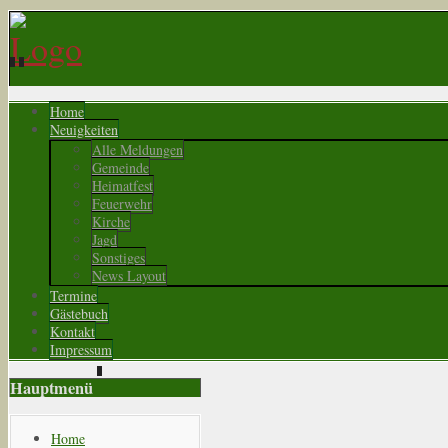
Home
Neuigkeiten
Alle Meldungen
Gemeinde
Heimatfest
Feuerwehr
Kirche
Jagd
Sonstiges
News Layout
Termine
Gästebuch
Kontakt
Impressum
Hauptmenü
Home