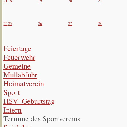
21
18
19
20
21
22
25
26
27
28
Feiertage
Feuerwehr
Gemeine
Müllabfuhr
Heimatverein
Sport
HSV_Geburtstag
Intern
Termine des Sportvereins