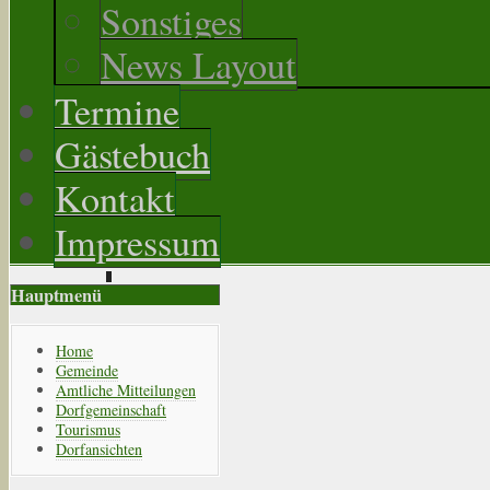
Sonstiges
News Layout
Termine
Gästebuch
Kontakt
Impressum
Hauptmenü
Home
Gemeinde
Amtliche Mitteilungen
Dorfgemeinschaft
Tourismus
Dorfansichten