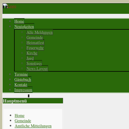
Home
Neuigkeiten
Alle Meldungen
Gemeinde
Heimatfest
Feuerwehr
Kirche
Jagd
Sonstiges
News Layout
Termine
Gästebuch
Kontakt
Impressum
Hauptmenü
Home
Gemeinde
Amtliche Mitteilungen