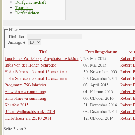
Dorfgemeinschaft
Tourismus
Dorfansichten
Filter
Titelfilter
Anzeige #
Titel
Erstellungsdatum
Aut
Tourismus-Workshop „Angebotsentwicklung“
20. Mai 2015
Robert B
Infos von der Hohen Schrecke
07. Mai 2015
Robert B
Hohe-Schrecke-Journal 13 erschienen
30. November -0001
Robert B
Hohe-Schrecke-Journal 12 erschienen
30. Dezember 2014
Robert B
Programm 750-Jahrfeier
03. April 2015
Robert B
Einwohnerversammlung
01. Februar 2015
Robert B
Einwohnerversammlung
06. Oktober 2016
Robert B
Knutfest 2015
31. Dezember 2014
Robert B
Bilder Weihnachtsmarkt 2014
08. Dezember 2014
Robert B
Herbstfeuer am 25.10.2014
12. Oktober 2014
Robert B
Seite 3 von 5