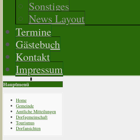
Sonstiges
News Layout
Termine
Gästebuch
Kontakt
Impressum
Hauptmenü
Home
Gemeinde
Amtliche Mitteilungen
Dorfgemeinschaft
Tourismus
Dorfansichten