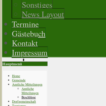
Sonstiges
News Layout
Termine
Gästebuch
Kontakt
Impressum
Hauptmenü
Home
Gemeinde
Amtliche Mitteilungen
Amtliche
Mitteilungen
Beschlüsse
Dorfgemeinschaft
Tourismus