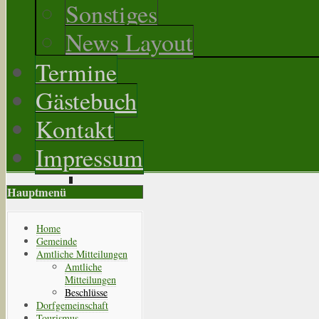
Sonstiges
News Layout
Termine
Gästebuch
Kontakt
Impressum
Hauptmenü
Home
Gemeinde
Amtliche Mitteilungen
Amtliche
Mitteilungen
Beschlüsse
Dorfgemeinschaft
Tourismus