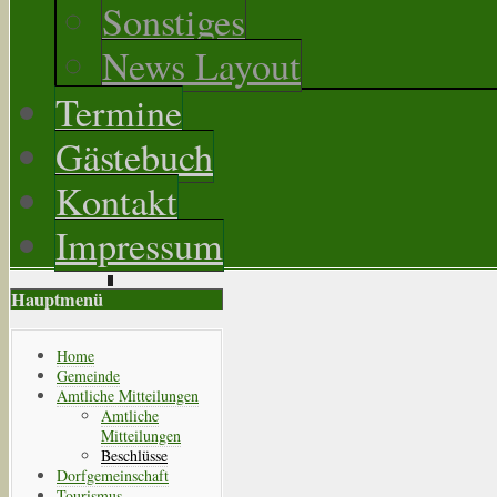
Sonstiges
News Layout
Termine
Gästebuch
Kontakt
Impressum
Hauptmenü
Home
Gemeinde
Amtliche Mitteilungen
Amtliche
Mitteilungen
Beschlüsse
Dorfgemeinschaft
Tourismus