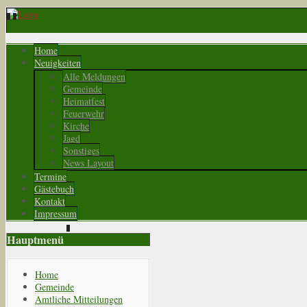
Home
Neuigkeiten
Alle Meldungen
Gemeinde
Heimatfest
Feuerwehr
Kirche
Jagd
Sonstiges
News Layout
Termine
Gästebuch
Kontakt
Impressum
Hauptmenü
Home
Gemeinde
Amtliche Mitteilungen