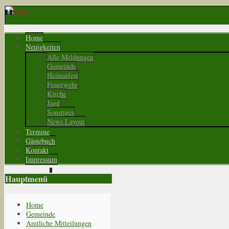
Home
Neuigkeiten
Alle Meldungen
Gemeinde
Heimatfest
Feuerwehr
Kirche
Jagd
Sonstiges
News Layout
Termine
Gästebuch
Kontakt
Impressum
Hauptmenü
Home
Gemeinde
Amtliche Mitteilungen