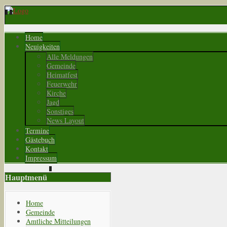
Home
Neuigkeiten
Alle Meldungen
Gemeinde
Heimatfest
Feuerwehr
Kirche
Jagd
Sonstiges
News Layout
Termine
Gästebuch
Kontakt
Impressum
Hauptmenü
Home
Gemeinde
Amtliche Mitteilungen