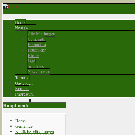
Home
Neuigkeiten
Alle Meldungen
Gemeinde
Heimatfest
Feuerwehr
Kirche
Jagd
Sonstiges
News Layout
Termine
Gästebuch
Kontakt
Impressum
Hauptmenü
Home
Gemeinde
Amtliche Mitteilungen