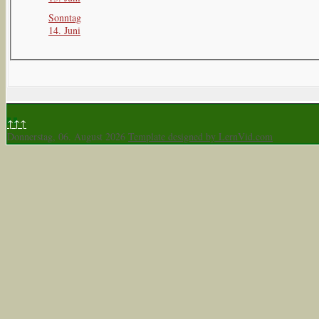
Sonntag
14. Juni
↑↑↑
Donnerstag, 06. August 2026
Template designed by LernVid.com