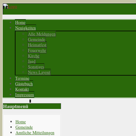
Home
Neuigkeiten
Alle Meldungen
Gemeinde
Heimatfest
Feuerwehr
Kirche
Jagd
Sonstiges
News Layout
Termine
Gästebuch
Kontakt
Impressum
Hauptmenü
Home
Gemeinde
Amtliche Mitteilungen