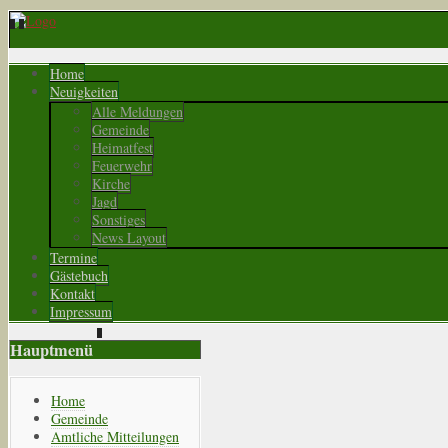
Home
Neuigkeiten
Alle Meldungen
Gemeinde
Heimatfest
Feuerwehr
Kirche
Jagd
Sonstiges
News Layout
Termine
Gästebuch
Kontakt
Impressum
Hauptmenü
Home
Gemeinde
Amtliche Mitteilungen