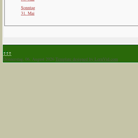
Sonntag
31. Mai
↑↑↑
Donnerstag, 06. August 2026
Template designed by LernVid.com