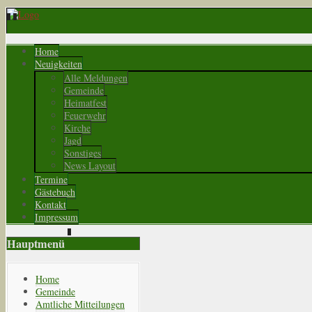
Home
Neuigkeiten
Alle Meldungen
Gemeinde
Heimatfest
Feuerwehr
Kirche
Jagd
Sonstiges
News Layout
Termine
Gästebuch
Kontakt
Impressum
Hauptmenü
Home
Gemeinde
Amtliche Mitteilungen